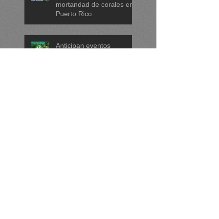
mortandad de corales en
Puerto Rico
Anticipan eventos
recurrentes de
blanqueamiento y
mortandad de corales
para la década de 2030 si
no se actúa ya
Puerto Rico será
epicentro de la ciencia
marina en 2025
Olas de calor marinas
causan impactos en
América Latina
Busqueda por etiqueta
AMPs
Acuacultura