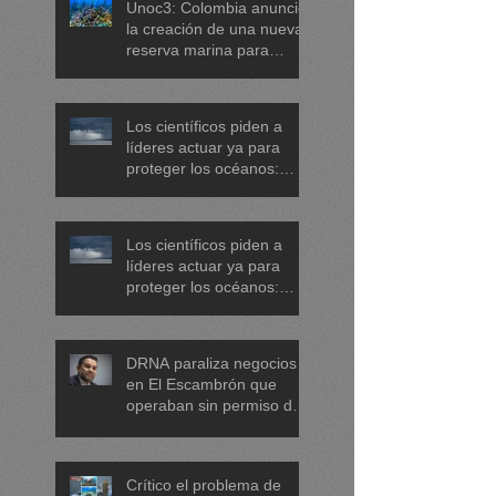
Unoc3: Colombia anunció
la creación de una nueva
reserva marina para
proteger arrecifes de coral
en el mar Caribe
Los científicos piden a
líderes actuar ya para
proteger los océanos:
menos plásticos, más
equidad y
descarbonización
Los científicos piden a
marítima
líderes actuar ya para
proteger los océanos:
menos plásticos, más
equidad y
descarbonización
DRNA paraliza negocios
marítima
en El Escambrón que
operaban sin permiso de
concesión
Crítico el problema de