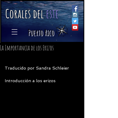
C
orales
d
el
e
ste
​
Puerto Rico
La Importancia de los Erizos
Traducido por Sandra Schleier
Introducción a los erizos