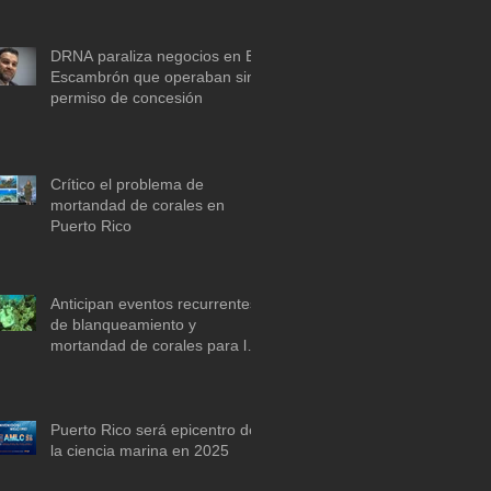
descarbonización marítima
DRNA paraliza negocios en El
Escambrón que operaban sin
permiso de concesión
Crítico el problema de
mortandad de corales en
Puerto Rico
Anticipan eventos recurrentes
de blanqueamiento y
mortandad de corales para la
década de 2030 si no se actúa
ya
Puerto Rico será epicentro de
la ciencia marina en 2025