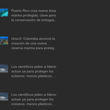
Puerto Rico crea nueva área
marina protegida, clave para
la conservación de tortugas,
corales y praderas
submarinas
Unoc3: Colombia anunció la
creación de una nueva
reserva marina para proteger
arrecifes de coral en el mar
Caribe
Los científicos piden a líderes
actuar ya para proteger los
océanos: menos plásticos,
más equidad y
descarbonización marítima
Los científicos piden a líderes
actuar ya para proteger los
océanos: menos plásticos,
más equidad y