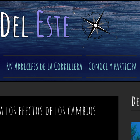
e
d
el
ste
​
RN Arrecifes de la Cordillera
Conoce y participa
De
ra los efectos de los cambios