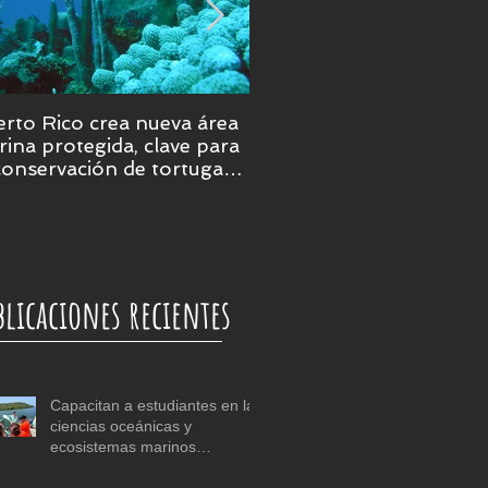
rto Rico crea nueva área
Puerto Rico será epicent
ina protegida, clave para
de la ciencia marina en 
conservación de tortugas,
ales y praderas
bmarinas
blicaciones recientes
Capacitan a estudiantes en las
ciencias oceánicas y
ecosistemas marinos
tropicales