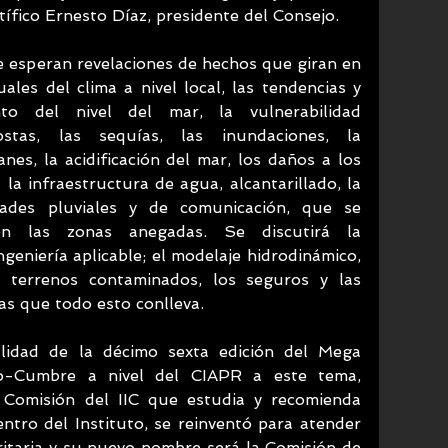
tífico Ernesto Díaz, presidente del Consejo.
e esperan revelaciones de hechos que giran en 
ales del clima a nivel local, las tendencias y 
to del nivel del mar, la vulnerabilidad 
stas, las sequías, las inundaciones, la 
nes, la acidificación del mar, los daños a los 
la infraestructura de agua, alcantarillado, la 
dades pluviales y de comunicación, que se 
en las zonas anegadas. Se discutirá la 
geniería aplicable; el modelaje hidrodinámico, 
s terrenos contaminados, los seguros y las 
as que todo esto conlleva. 
lidad de la décimo sexta edición del Mega 
po-Cumbre a nivel del CIAPR a este tema, 
Comisión del IIC que estudia y recomienda 
ntro del Instituto, se reinventó para atender 
itaria y su nuevo nombre será la Comisión de 