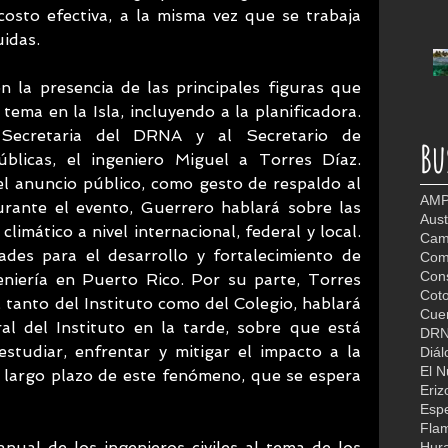
sto efectiva, a la misma vez que se trabaja 
idas. 
 la presencia de las principales figuras que 
ema en la Isla, incluyendo a la planificadora. 
Secretaria del DRNA y al Secretario de 
Bu
blicas, el ingeniero Miguel a Torres Díaz. 
l anuncio público, como gesto de respaldo al 
AMP
rante el evento, Guerrero hablará sobre las 
Aust
limático a nivel internacional, federal y local. 
Camb
ades para el desarrollo y fortalecimiento de 
Com
Con
eniería en Puerto Rico. Por su parte, Torres 
Coto
 tanto del Instituto como del Colegio, hablará 
Cuer
l del Instituto en la tarde, sobre que está 
DR
studiar, enfrentar y mitigar el impacto a la 
Diál
El 
 largo plazo de este fenómeno, que se espera 
Eriz
Espe
Fla
nual de los ingenieros civiles al tema de los 
Hur