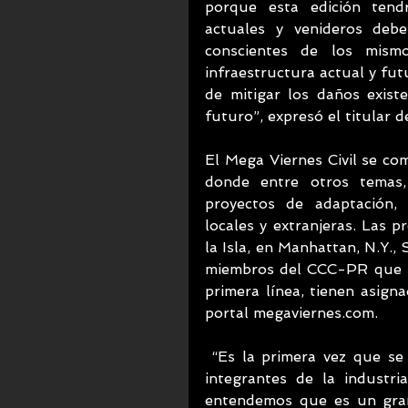
porque esta edición tend
actuales y venideros deb
conscientes de los mism
infraestructura actual y fu
de mitigar los daños existe
futuro”, expresó el titular 
El Mega Viernes Civil se co
donde entre otros temas,
proyectos de adaptación, r
locales y extranjeras. Las p
la Isla, en Manhattan, N.Y.,
miembros del CCC-PR que se
primera línea, tienen asign
portal megaviernes.com.
 “Es la primera vez que se lleva el mensaje en esta forma masiva a los 
integrantes de la industri
entendemos que es un gran