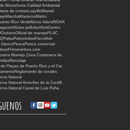
 de Mona
Junta Calidad Ambiental
ieza de costas
Luquillo
Manati
ejo
Marcha
Mariscos
Metro
uerto Rico Verde
Mona Island
NOAA
egacion
Noise pollution
NotiCentro
U
Océano
Oficial de manejo
PLAC
TQ
Palau
Palominitos
Parrotfish
 blanco
Pesca
Pesca comercial
leon
PrimeraHora.com
Programa Manejo Zona Costanera de PR
ellas
Reciclaje
Red de Playas de Puerto Rico y el Caribe
lamento
Reglamento de corales
rva Natural
Reserva Natural Arrecifes de la Cordillera
rva Natural Canal de Luis Peña
guenos