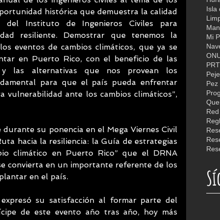
Isla
portunidad histórica que demuestra la calidad 
Limp
del Instituto de Ingenieros Civiles para 
Man
dad resiliente. Demostrar que tenemos la 
Mi P
Nav
os eventos de cambios climáticos, que ya se 
ON
ar en Puerto Rico, con el beneficio de las 
PR
as y las alternativas que nos provean los 
Peje
ndamental para que el país pueda enfrentar 
Pez 
a vulnerabilidad ante los cambios climáticos”, 
Quer
Reg
durante su ponencia en el Mega Viernes Civil 
Rese
a hacia la resiliencia: la Guía de estrategias 
Rese
bio climático en Puerto Rico” que el DRNA 
se convierta en un importante referente de los 
Sí
lantar en el país.
expresó su satisfacción al formar parte del 
ícipe de este evento año tras año, hoy más 