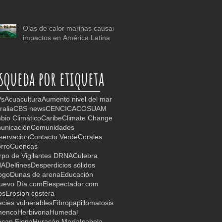
Olas de calor marinas causan
impactos en América Latina
squeda por etiqueta
s
Acuacultura
Aumento nivel del mar
ralia
CBS news
CEN
CICA
COSUAM
io Climático
Caribe
Climate Change
unicación
Comunidades
servacion
Contacto Verde
Corales
rro
Cuencas
po de Vigilantes DRNA
Culebra
NA
Delfines
Desperdicios sólidos
ogo
Dunas de arena
Educación
Nuevo Día.com
Elespectador.com
os
Erosion costera
cies vulnerables
Fibropapillomatosis
menco
Herbivoria
Humedal
acan Fiona
Huracán María
Isabela