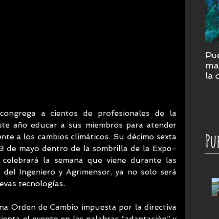
Pue
mar
la 
cor
su
ongrega a cientos de profesionales de la 
ste año educar a sus miembros para atender 
Pu
ente a los cambios climáticos. Su décimo sexta 
13 de mayo dentro de la sombrilla de la Expo-
elebrará la semana que viene durante las 
del Ingeniero y Agrimensor, ya no solo será 
evas tecnologías. 
na Orden de Cambio impuesta por la directiva 
ienta el evento en las palabras “adaptación” y 