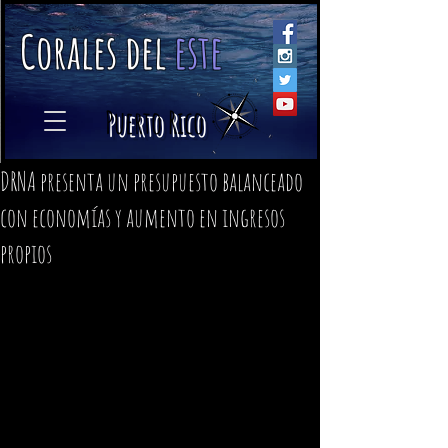
C
orales
d
el
e
ste
​
Puerto Rico
DRNA presenta un presupuesto balanceado
con economías y aumento en ingresos
propios