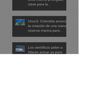
clave para la
conservación de tortugas,
corales y praderas
submarinas
Unoc3: Colombia anunció
la creación de una nueva
reserva marina para
proteger arrecifes de coral
en el mar Caribe
Los científicos piden a
líderes actuar ya para
proteger los océanos:
menos plásticos, más
equidad y
descarbonización
Los científicos piden a
marítima
líderes actuar ya para
proteger los océanos:
menos plásticos, más
equidad y
descarbonización
DRNA paraliza negocios
marítima
en El Escambrón que
operaban sin permiso de