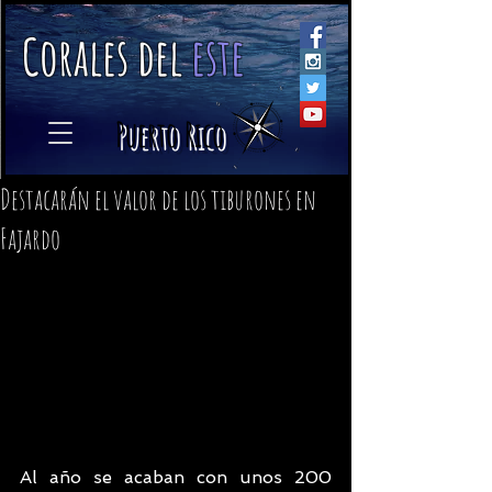
C
orales
d
el
e
ste
​
Puerto Rico
Destacarán el valor de los tiburones en
Fajardo
Al año se acaban con unos 200 