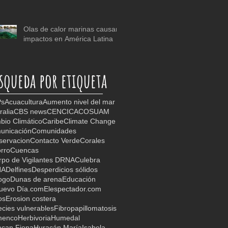
Olas de calor marinas causan
impactos en América Latina
squeda por etiqueta
s
Acuacultura
Aumento nivel del mar
ralia
CBS news
CEN
CICA
COSUAM
io Climático
Caribe
Climate Change
unicación
Comunidades
servacion
Contacto Verde
Corales
rro
Cuencas
po de Vigilantes DRNA
Culebra
NA
Delfines
Desperdicios sólidos
ogo
Dunas de arena
Educación
Nuevo Día.com
Elespectador.com
os
Erosion costera
cies vulnerables
Fibropapillomatosis
menco
Herbivoria
Humedal
acan Fiona
Huracán María
Isabela