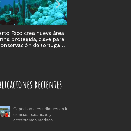
rto Rico crea nueva área
Puerto Rico será epicent
ina protegida, clave para
de la ciencia marina en 
conservación de tortugas,
ales y praderas
bmarinas
blicaciones recientes
Capacitan a estudiantes en las
ciencias oceánicas y
ecosistemas marinos
tropicales