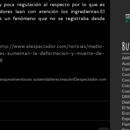
 poca regulación al respecto por lo que es 
ores lean con atención los ingredientes.El 
s un fenómeno que no se registraba desde 
Bu
http://www.elespectador.com/noticias/medio-
ares-aumentan-la-deformacion-y-muerte-de-
AMP
08
Aust
Camb
Com
anqueamiento
uso sustentable
recreación
Elespectador.com
Con
Coto
Cuer
DR
Diál
El 
Eriz
Espe
Fla
Hur