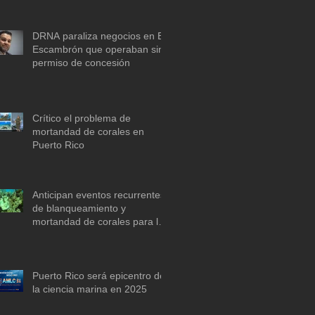
descarbonización marítima
DRNA paraliza negocios en El
Escambrón que operaban sin
permiso de concesión
Crítico el problema de
mortandad de corales en
Puerto Rico
Anticipan eventos recurrentes
de blanqueamiento y
mortandad de corales para la
década de 2030 si no se actúa
ya
Puerto Rico será epicentro de
la ciencia marina en 2025