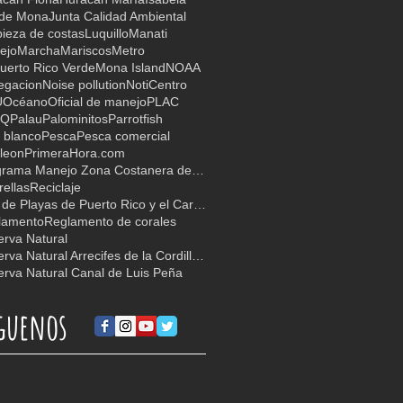
 de Mona
Junta Calidad Ambiental
ieza de costas
Luquillo
Manati
ejo
Marcha
Mariscos
Metro
uerto Rico Verde
Mona Island
NOAA
egacion
Noise pollution
NotiCentro
U
Océano
Oficial de manejo
PLAC
TQ
Palau
Palominitos
Parrotfish
 blanco
Pesca
Pesca comercial
leon
PrimeraHora.com
Programa Manejo Zona Costanera de PR
ellas
Reciclaje
Red de Playas de Puerto Rico y el Caribe
lamento
Reglamento de corales
rva Natural
Reserva Natural Arrecifes de la Cordillera
rva Natural Canal de Luis Peña
guenos