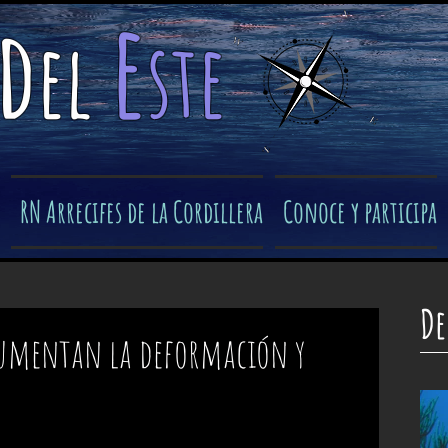
e
d
el
ste
​
RN Arrecifes de la Cordillera
Conoce y participa
De
 aumentan la deformación y