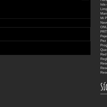
Isla
Limp
Man
Mi P
Nav
ON
PR
Peje
Pez 
Quer
Reg
Rese
Rese
Sí