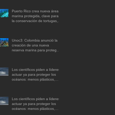
Puerto Rico crea nueva área
marina protegida, clave para
la conservación de tortugas,
corales y praderas
submarinas
Unoc3: Colombia anunció la
creación de una nueva
reserva marina para proteger
arrecifes de coral en el mar
Caribe
Los científicos piden a líderes
actuar ya para proteger los
océanos: menos plásticos,
más equidad y
descarbonización marítima
Los científicos piden a líderes
actuar ya para proteger los
océanos: menos plásticos,
más equidad y