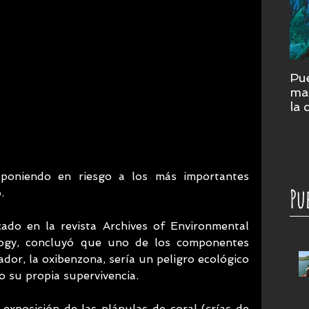
Pue
mar
la 
cor
su
r poniendo en riesgo a los más importantes 
Pu
.
ado en la revista Archives of Environmental 
ogy, concluyó que uno de los componentes 
or, la oxibenzona, sería un peligro ecológico 
o su propia supervivencia.
exposición de las plánulas de coral (crías de 