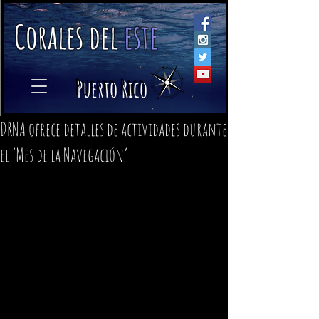
C
orales
d
el
e
ste
​
Puerto Rico
DRNA ofrece detalles de actividades durante
el ‘Mes de la Navegación’