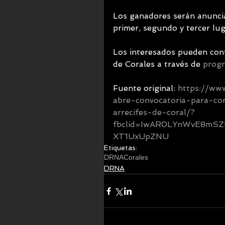
Los ganadores serán anuncia
primer, segundo y tercer lug
Los interesados pueden con
de Corales a través de 
progr
Fuente original: 
https://ww
abre-convocatoria-para-c
arrecifes-de-coral/?
fbclid=IwAR0LYnWvE8mSZ
XT1UxUpZNU
Etiquetas:
DRNA
Corales
DRNA