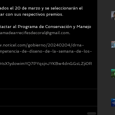
dos el 20 de marzo y se seleccionarán el 
ar con sus respectivos premios.
tactar al Programa de Conservación y Manejo 
amadearrecifesdecoral@gmail.com
. 
w.noticel.com/gobierno/20240204/drna-
ompetencia-de-diseno-de-la-semana-de-los-
HsX1ydowimYQ7PYqsjnJYKBw4dnGGsLZji0R