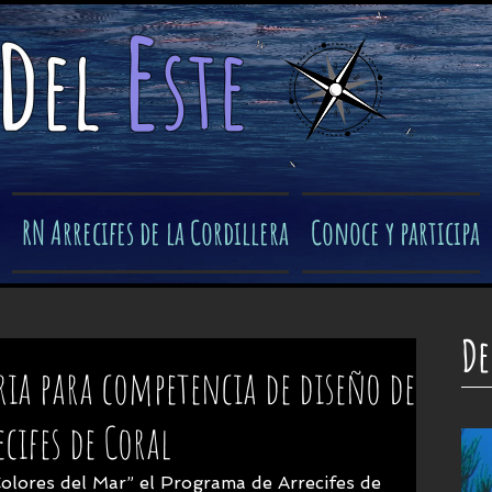
e
d
el
ste
​
RN Arrecifes de la Cordillera
Conoce y participa
De
ia para competencia de diseño de
cifes de Coral
olores del Mar” el Programa de Arrecifes de 