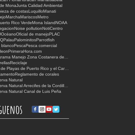
 de Mona
Junta Calidad Ambiental
ieza de costas
Luquillo
Manati
ejo
Marcha
Mariscos
Metro
uerto Rico Verde
Mona Island
NOAA
egacion
Noise pollution
NotiCentro
U
Océano
Oficial de manejo
PLAC
TQ
Palau
Palominitos
Parrotfish
 blanco
Pesca
Pesca comercial
leon
PrimeraHora.com
Programa Manejo Zona Costanera de PR
ellas
Reciclaje
Red de Playas de Puerto Rico y el Caribe
lamento
Reglamento de corales
rva Natural
Reserva Natural Arrecifes de la Cordillera
rva Natural Canal de Luis Peña
guenos