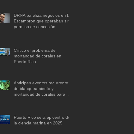
descarbonización marítima
DRNA paraliza negocios en El
Escambrón que operaban sin
permiso de concesión
Crítico el problema de
mortandad de corales en
Puerto Rico
Anticipan eventos recurrentes
de blanqueamiento y
mortandad de corales para la
década de 2030 si no se actúa
ya
Puerto Rico será epicentro de
la ciencia marina en 2025