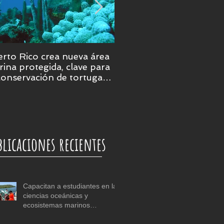
rto Rico crea nueva área
Puerto Rico será epicent
ina protegida, clave para
de la ciencia marina en 
conservación de tortugas,
ales y praderas
bmarinas
blicaciones recientes
Capacitan a estudiantes en las
ciencias oceánicas y
ecosistemas marinos
tropicales