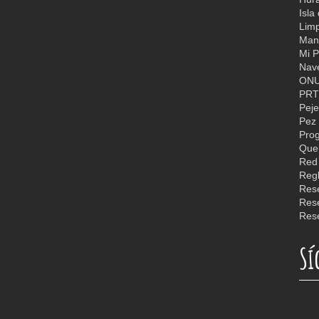
Isla
Limp
Man
Mi P
Nav
ON
PR
Peje
Pez 
Quer
Reg
Rese
Rese
Sí