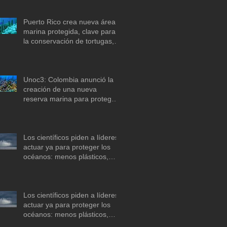
Puerto Rico crea nueva área
marina protegida, clave para
la conservación de tortugas,
corales y praderas
submarinas
Unoc3: Colombia anunció la
creación de una nueva
reserva marina para proteger
arrecifes de coral en el mar
Caribe
Los científicos piden a líderes
actuar ya para proteger los
océanos: menos plásticos,
más equidad y
descarbonización marítima
Los científicos piden a líderes
actuar ya para proteger los
océanos: menos plásticos,
más equidad y