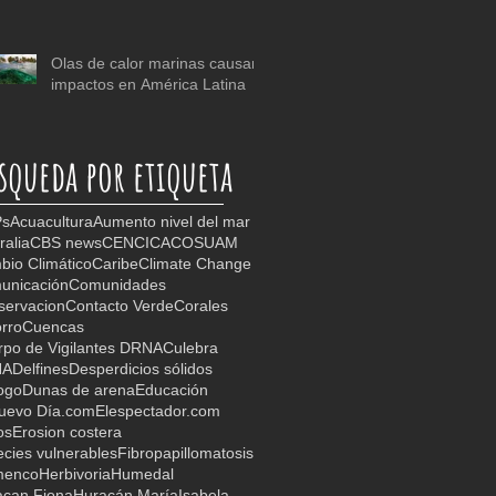
Olas de calor marinas causan
impactos en América Latina
squeda por etiqueta
s
Acuacultura
Aumento nivel del mar
ralia
CBS news
CEN
CICA
COSUAM
io Climático
Caribe
Climate Change
unicación
Comunidades
servacion
Contacto Verde
Corales
rro
Cuencas
po de Vigilantes DRNA
Culebra
NA
Delfines
Desperdicios sólidos
ogo
Dunas de arena
Educación
Nuevo Día.com
Elespectador.com
os
Erosion costera
cies vulnerables
Fibropapillomatosis
menco
Herbivoria
Humedal
acan Fiona
Huracán María
Isabela