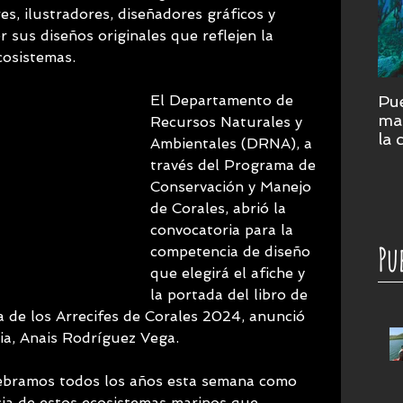
res, ilustradores, diseñadores gráficos y 
r sus diseños originales que reflejen la 
cosistemas. 
El Departamento de 
Pue
mar
Recursos Naturales y 
la 
Ambientales (DRNA), a 
cor
través del Programa de 
su
Conservación y Manejo 
de Corales, abrió la 
convocatoria para la 
Pu
competencia de diseño 
que elegirá el afiche y 
la portada del libro de 
a de los Arrecifes de Corales 2024, anunció 
cia, Anais Rodríguez Vega.
ebramos todos los años esta semana como 
cia de estos ecosistemas marinos que, 