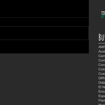
Bu
AMP
Aust
Camb
Com
Con
Coto
Cuer
DR
Diál
El 
Eriz
Espe
Fla
Hur