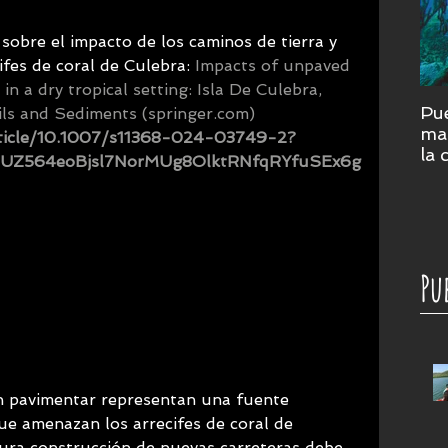
 sobre el impacto de los caminos de tierra y 
ifes de coral de Culebra: 
Impacts of unpaved 
n a dry tropical setting: Isla De Culebra, 
Pue
ils and Sediments (
springer.com
) 
mar
article/10.1007/s11368-024-03749-2?
la 
biUZ564eoBjsl7NorMUg8OlktRNfqRYfuSEx6g
cor
su
Pu
n pavimentar representan una fuente 
e amenazan los arrecifes de coral de 
tura construcción de nuevas carreteras debe 