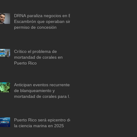
descarbonización marítima
DRNA paraliza negocios en El
Escambrón que operaban sin
permiso de concesión
Crítico el problema de
mortandad de corales en
Puerto Rico
Anticipan eventos recurrentes
de blanqueamiento y
mortandad de corales para la
década de 2030 si no se actúa
ya
Puerto Rico será epicentro de
la ciencia marina en 2025