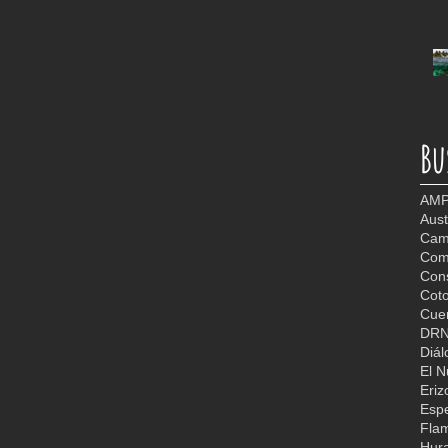
Bu
AMP
Aust
Camb
Com
Con
Coto
Cuer
DR
Diál
El 
Eriz
Espe
Fla
Hur