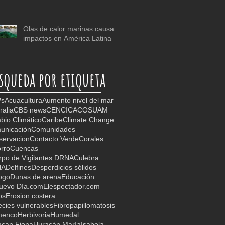
Olas de calor marinas causan
impactos en América Latina
squeda por etiqueta
s
Acuacultura
Aumento nivel del mar
ralia
CBS news
CEN
CICA
COSUAM
io Climático
Caribe
Climate Change
unicación
Comunidades
servacion
Contacto Verde
Corales
rro
Cuencas
po de Vigilantes DRNA
Culebra
NA
Delfines
Desperdicios sólidos
ogo
Dunas de arena
Educación
Nuevo Día.com
Elespectador.com
os
Erosion costera
cies vulnerables
Fibropapillomatosis
menco
Herbivoria
Humedal
acan Fiona
Huracán María
Isabela