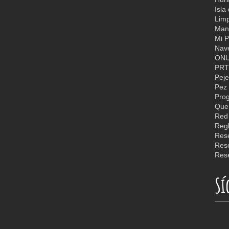
Isla
Limp
Man
Mi P
Nav
ON
PR
Peje
Pez 
Quer
Reg
Rese
Rese
Sí