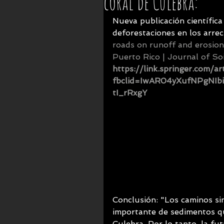
coral de Culebra:
Nueva publicación científica
deforestaciones en los arrec
roads on runoff and erosion i
Puerto Rico | Journal of So
https://link.springer.com/
fbclid=IwAR04yXufNPgNI
tI_rRxgY
Conclusión: "Los caminos si
importante de sedimentos qu
Culebra. Por lo tanto, la fu