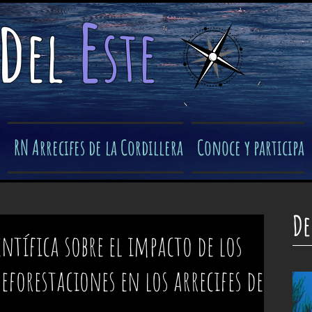
e
d
el
ste
​
RN Arrecifes de la Cordillera
Conoce y participa
De
ntífica sobre el impacto de los
eforestaciones en los arrecifes de