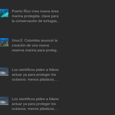
Puerto Rico crea nueva área
marina protegida, clave para
la conservación de tortugas,
corales y praderas
submarinas
Unoc3: Colombia anunció la
creación de una nueva
reserva marina para proteger
arrecifes de coral en el mar
Caribe
Los científicos piden a líderes
actuar ya para proteger los
océanos: menos plásticos,
más equidad y
descarbonización marítima
Los científicos piden a líderes
actuar ya para proteger los
océanos: menos plásticos,
más equidad y