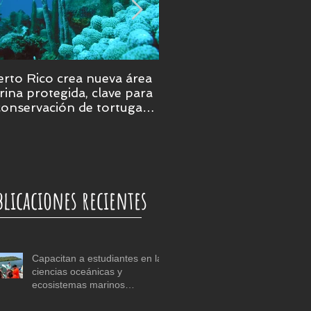
rto Rico crea nueva área
Puerto Rico será epicent
ina protegida, clave para
de la ciencia marina en 
conservación de tortugas,
ales y praderas
bmarinas
blicaciones recientes
Capacitan a estudiantes en las
ciencias oceánicas y
ecosistemas marinos
tropicales