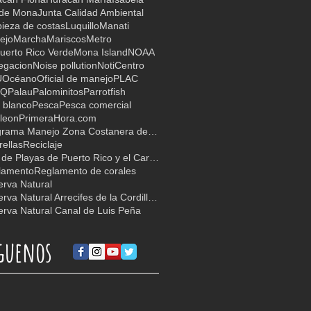
 de Mona
Junta Calidad Ambiental
ieza de costas
Luquillo
Manati
ejo
Marcha
Mariscos
Metro
uerto Rico Verde
Mona Island
NOAA
egacion
Noise pollution
NotiCentro
U
Océano
Oficial de manejo
PLAC
TQ
Palau
Palominitos
Parrotfish
 blanco
Pesca
Pesca comercial
leon
PrimeraHora.com
Programa Manejo Zona Costanera de PR
ellas
Reciclaje
Red de Playas de Puerto Rico y el Caribe
lamento
Reglamento de corales
rva Natural
Reserva Natural Arrecifes de la Cordillera
rva Natural Canal de Luis Peña
guenos