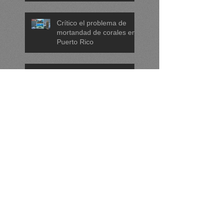
Crítico el problema de
mortandad de corales en
Puerto Rico
Anticipan eventos
recurrentes de
blanqueamiento y
mortandad de corales
para la década de 2030 si
no se actúa ya
Puerto Rico será
epicentro de la ciencia
marina en 2025
Olas de calor marinas
causan impactos en
América Latina