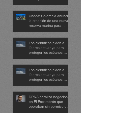
conservación de tortugas,
corales y praderas
submarinas
Unoc3: Colombia anunció
la creación de una nueva
reserva marina para
proteger arrecifes de coral
en el mar Caribe
Los científicos piden a
líderes actuar ya para
proteger los océanos:
menos plásticos, más
equidad y
descarbonización
Los científicos piden a
marítima
líderes actuar ya para
proteger los océanos:
menos plásticos, más
equidad y
descarbonización
DRNA paraliza negocios
marítima
en El Escambrón que
operaban sin permiso de
concesión