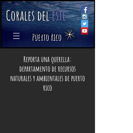
C
orales
d
el
e
ste
​
Puerto Rico
Reporta una querella:
departamento de recursos
naturales y ambientales de puerto
rico