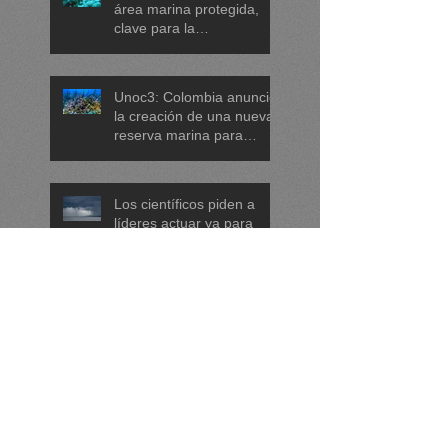
área marina protegida,
clave para la
conservación de tortugas,
corales y praderas
submarinas
Unoc3: Colombia anunció
la creación de una nueva
reserva marina para
proteger arrecifes de coral
en el mar Caribe
Los científicos piden a
líderes actuar ya para
proteger los océanos:
menos plásticos, más
equidad y
descarbonización
Los científicos piden a
marítima
líderes actuar ya para
proteger los océanos:
menos plásticos, más
equidad y
descarbonización
DRNA paraliza negocios
marítima
en El Escambrón que