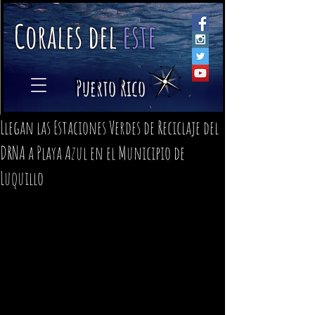
C
orales
d
el
e
ste
​
Puerto Rico
Llegan las Estaciones Verdes de Reciclaje del
DRNA a Playa Azul en el Municipio de
Luquillo