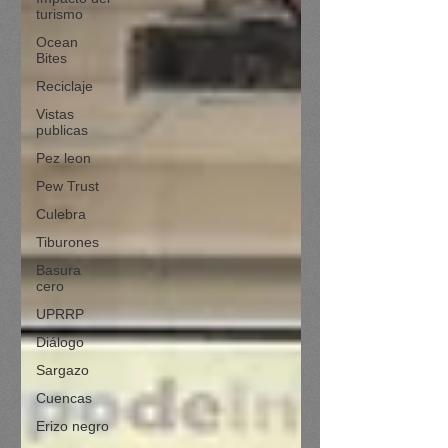
turismo
Ocean
Bites
Reciclaje
Vistas
publicas
Pez leon
Pew Trust
Culebra
Tiburones
Basura
cero
UPRRP
Diálogo
Sargazo
Cuencas
Erizo negro