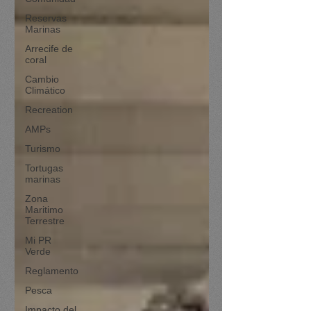
Reservas
Marinas
Arrecife de
coral
Cambio
Climático
Recreation
AMPs
Turismo
Tortugas
marinas
Zona
Maritimo
Terrestre
Mi PR
Verde
Reglamento
Pesca
Impacto del