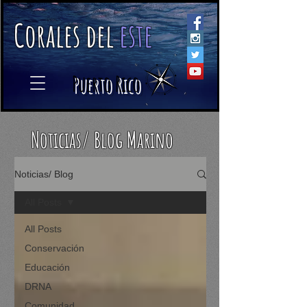
C
orales
d
el
e
ste
​
Puerto Rico
Noticias/ Blog Marino
Noticias/ Blog
All Posts
All Posts
Conservación
Educación
DRNA
Comunidad