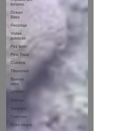
turismo
Ocean
Bites
Reciclaje
Vistas
publicas
Pez leon
Pew Trust
Culebra
Tiburones
Basura
cero
UPRRP
Diálogo
Sargazo
Cuencas
Erizo negro