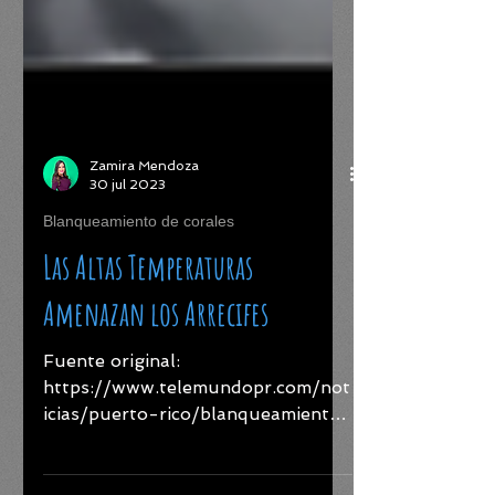
Zamira Mendoza
30 jul 2023
Blanqueamiento de corales
Las Altas Temperaturas
Amenazan los Arrecifes
Fuente original:
https://www.telemundopr.com/not
icias/puerto-rico/blanqueamiento-
de-corales-duro-efecto-de-las-