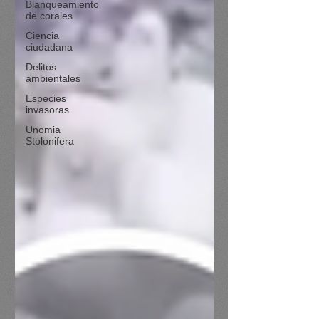
Blanqueamiento
de corales
Ciencia
ciudadana
Delitos
ambientales
Especies
invasoras
Unomia
Stolonifera