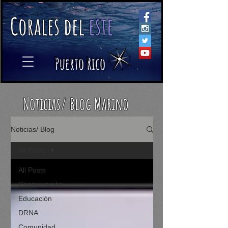
C
orales
d
el
e
ste
​
Puerto Rico
Noticias/ Blog Marino
Noticias/ Blog
All Posts
All Posts
Conservación
Educación
DRNA
Comunidad