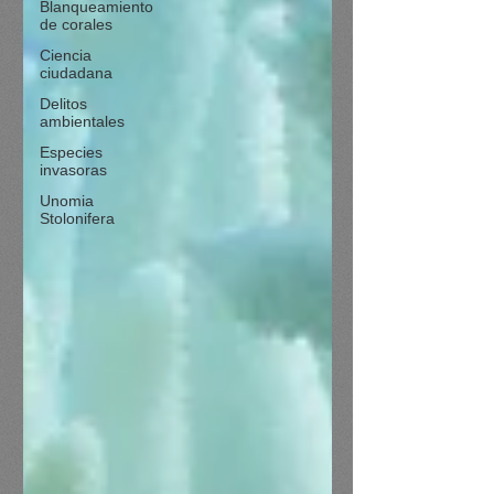
Blanqueamiento
de corales
Ciencia
ciudadana
Delitos
ambientales
Especies
invasoras
Unomia
Stolonifera