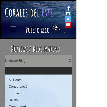
C
orales
d
el
e
ste
​
Puerto Rico
Noticias/ Blog Marino
Noticias/ Blog
All Posts
All Posts
Conservación
Educación
DRNA
Comunidad