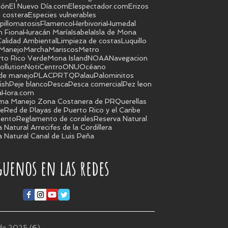
ión
El Nuevo Día.com
Elespectador.com
Erizos
 costera
Especies vulnerables
pillomatosis
Flamenco
Herbivoria
Humedal
n Fiona
Huracán María
Isabela
Isla de Mona
alidad Ambiental
Limpieza de costas
Luquillo
Manejo
Marcha
Mariscos
Metro
rto Rico Verde
Mona Island
NOAA
Navegacion
ollution
NotiCentro
ONU
Océano
 de manejo
PLAC
PRTQ
Palau
Palominitos
ish
Peje blanco
Pesca
Pesca comercial
Pez leon
aHora.com
ma Manejo Zona Costanera de PR
Querellas
je
Red de Playas de Puerto Rico y el Caribe
ento
Reglamento de corales
Reserva Natural
 Natural Arrecifes de la Cordillera
 Natural Canal de Luis Peña
guenos en las redes
 de 2025
(6)
6 entradas