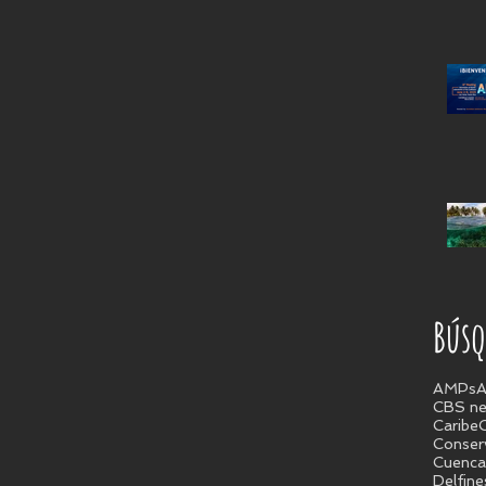
Búsq
AMPs
A
CBS n
Caribe
Conser
Cuenca
Delfine