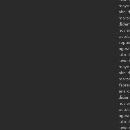
mayo
abril
marz
dicie
novie
octub
septi
agost
julio
junio
mayo
abril
marz
febre
enero
dicie
novie
octub
agost
julio
junio