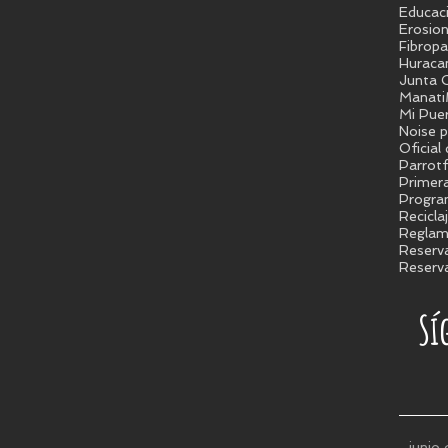
Educac
Erosion
Fibropa
Huraca
Junta C
Manati
Mi Pue
Noise p
Oficial
Parrotf
Primer
Progra
Recicla
Reglam
Reserva
Reserva
Sí
junio