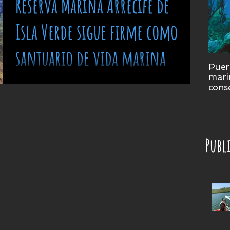
Reserva Marina Arrecife de
Isla Verde sigue firme como
santuario de vida marina
Puer
marin
La Reserva Marina Arrecife de Isla
conse
Verde celebró su duodécimo aniversario
prad
con la satisfacción de probar día tras
día que ese espacio protegido se ha
convertido en un santuario donde se
Publ
refugian y proliferan un sinnúmero de
especies, incluyendo algunas
amenazadas y en peligro de extinción.