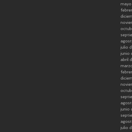
mayo
febre
dicie
novie
octub
septi
agost
julio
junio
abril
marz
febre
dicie
novie
octub
septi
agost
junio
septi
agos
julio