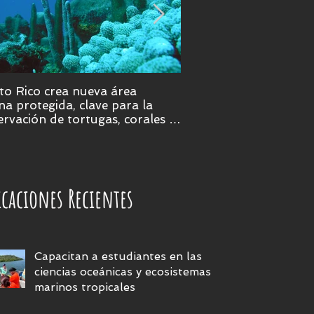
to Rico crea nueva área
Puerto Rico será epice
a protegida, clave para la
ciencia marina en 202
rvación de tortugas, corales y
eras submarinas
icaciones Recientes
Capacitan a estudiantes en las
ciencias oceánicas y ecosistemas
marinos tropicales