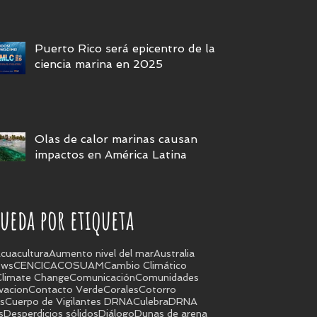
no se actúa ya
Puerto Rico será epicentro de la
ciencia marina en 2025
Olas de calor marinas causan
impactos en América Latina
ueda por etiqueta
cuacultura
Aumento nivel del mar
Australia
ews
CEN
CICA
COSUAM
Cambio Climático
Climate Change
Comunicación
Comunidades
vacion
Contacto Verde
Corales
Cotorro
s
Cuerpo de Vigilantes DRNA
Culebra
DRNA
s
Desperdicios sólidos
Diálogo
Dunas de arena