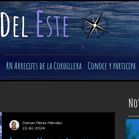
e
d
el
ste
​
RN Arrecifes de la Cordillera
Conoce y participa
Not
Osman Pérez Méndez
22 dic 2024