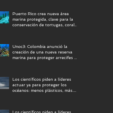
Puerto Rico crea nueva área
marina protegida, clave para la
conservación de tortugas, corales
y praderas submarinas
Unoc3: Colombia anunció la
creación de una nueva reserva
marina para proteger arrecifes de
coral en el mar Caribe
Los científicos piden a líderes
actuar ya para proteger los
océanos: menos plásticos, más
equidad y descarbonización
marítima
Los científicos piden a líderes