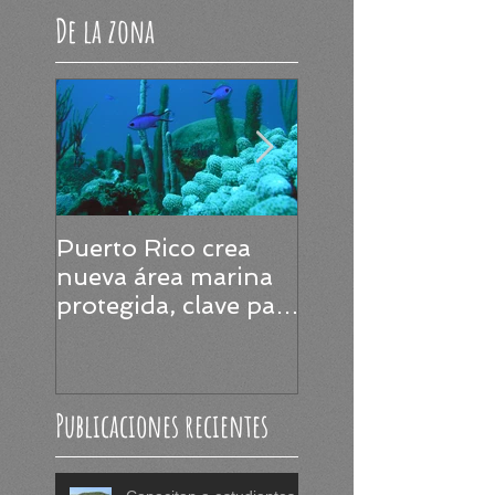
De la zona
Puerto Rico crea
Puerto Rico será
nueva área marina
epicentro de la
protegida, clave para
ciencia marina e
la conservación de
2025
tortugas, corales y
praderas
Publicaciones recientes
submarinas