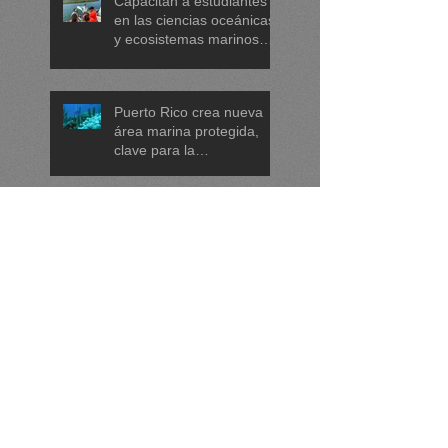
Capacitan a estudiantes
en las ciencias oceánicas
y ecosistemas marinos
tropicales
Puerto Rico crea nueva
área marina protegida,
clave para la
conservación de tortugas,
corales y praderas
submarinas
Unoc3: Colombia anunció
la creación de una nueva
reserva marina para
proteger arrecifes de coral
en el mar Caribe
Los científicos piden a
líderes actuar ya para
proteger los océanos:
menos plásticos, más
equidad y
descarbonización
Los científicos piden a
marítima