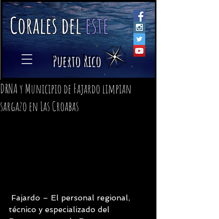
C
orales
d
el
e
ste
​
Puerto Rico
DRNA y Municipio de Fajardo limpian
sargazo en Las Croabas
 Fajardo – El personal regional, 
técnico y especializado del 