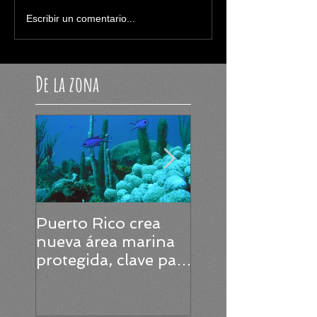
Escribir un comentario...
De la zona
Puerto Rico crea
Puerto Rico será
nueva área marina
epicentro de la
protegida, clave para
ciencia marina e
la conservación de
2025
tortugas, corales y
praderas