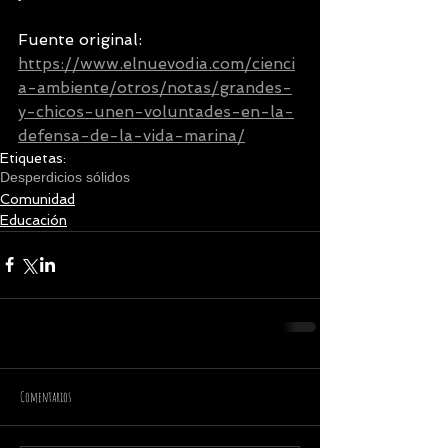
Fuente original: 
https://www.elnuevodia.com/cienci
a-ambiente/otros/notas/grandes-
y-chicos-unen-voluntades-en-la-
defensa-de-la-vida-marina/
Etiquetas:
Desperdicios sólidos
Comunidad
Educación
Comentarios