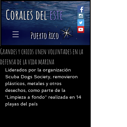
C
orales
d
el
e
ste
​
Puerto Rico
Grandes y chicos unen voluntades en la
defensa de la vida marina
Liderados por la organización 
Scuba Dogs Society, removieron 
plásticos, metales y otros 
desechos, como parte de la 
“Limpieza a fondo” realizada en 14 
playas del país