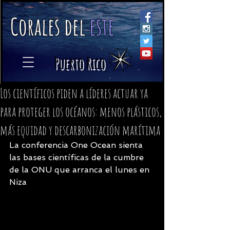
C
orales
d
el
e
ste
​
Puerto Rico
Los científicos piden a líderes actuar ya
para proteger los océanos: menos plásticos,
más equidad y descarbonización marítima
La conferencia One Ocean sienta 
las bases científicas de la cumbre 
de la ONU que arranca el lunes en 
Niza