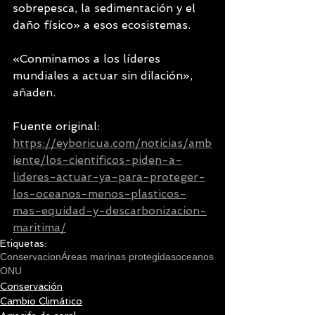
sobrepesca, la sedimentación y el 
daño físico» a esos ecosistemas.
«Conminamos a los líderes 
mundiales a actuar sin dilación», 
añaden.
Fuente original: 
https://eyboricua.com/noticias/amb
iente/los-cientificos-piden-a-
lideres-actuar-ya-para-proteger-
los-oceanos-menos-plasticos-
mas-equidad-y-descarbonizacion-
maritima/
Etiquetas:
Conservacion
Áreas marinas protegidas
oceanos
ONU
Conservación
Cambio Climático