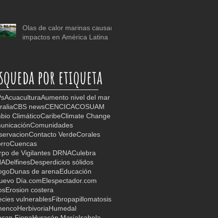
Olas de calor marinas causan
impactos en América Latina
squeda por etiqueta
s
Acuacultura
Aumento nivel del mar
ralia
CBS news
CEN
CICA
COSUAM
io Climático
Caribe
Climate Change
unicación
Comunidades
servacion
Contacto Verde
Corales
rro
Cuencas
po de Vigilantes DRNA
Culebra
NA
Delfines
Desperdicios sólidos
ogo
Dunas de arena
Educación
Nuevo Día.com
Elespectador.com
os
Erosion costera
cies vulnerables
Fibropapillomatosis
menco
Herbivoria
Humedal
acan Fiona
Huracán María
Isabela