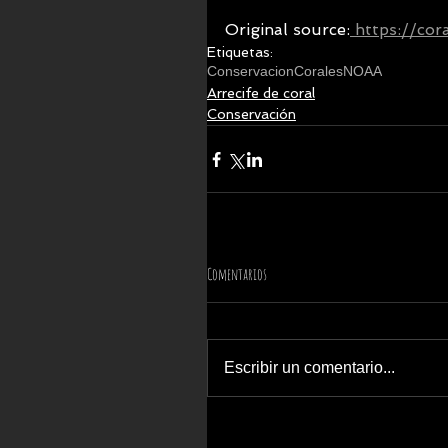
Original source:
 https://cor
Etiquetas:
Conservacion
Corales
NOAA
Arrecife de coral
Conservación
Comentarios
Escribir un comentario...