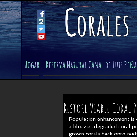
C
orales
Hogar
Reserva Natural Canal de Luis Peña
Restore Viable Coral 
Population enhancement is o
addresses degraded coral po
grown corals back onto reefs