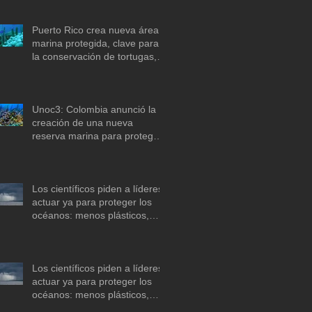
Puerto Rico crea nueva área
marina protegida, clave para
la conservación de tortugas,
corales y praderas
submarinas
Unoc3: Colombia anunció la
creación de una nueva
reserva marina para proteger
arrecifes de coral en el mar
Caribe
Los científicos piden a líderes
actuar ya para proteger los
océanos: menos plásticos,
más equidad y
descarbonización marítima
Los científicos piden a líderes
actuar ya para proteger los
océanos: menos plásticos,
más equidad y