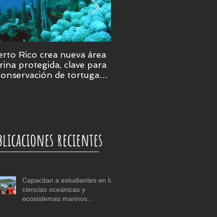
rto Rico crea nueva área
Puerto Rico será epicent
ina protegida, clave para
de la ciencia marina en 
conservación de tortugas,
ales y praderas
bmarinas
blicaciones recientes
Capacitan a estudiantes en las
ciencias oceánicas y
ecosistemas marinos
tropicales