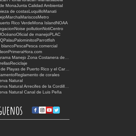
 de Mona
Junta Calidad Ambiental
ieza de costas
Luquillo
Manati
ejo
Marcha
Mariscos
Metro
uerto Rico Verde
Mona Island
NOAA
egacion
Noise pollution
NotiCentro
U
Océano
Oficial de manejo
PLAC
TQ
Palau
Palominitos
Parrotfish
 blanco
Pesca
Pesca comercial
leon
PrimeraHora.com
Programa Manejo Zona Costanera de PR
ellas
Reciclaje
Red de Playas de Puerto Rico y el Caribe
lamento
Reglamento de corales
rva Natural
Reserva Natural Arrecifes de la Cordillera
rva Natural Canal de Luis Peña
guenos