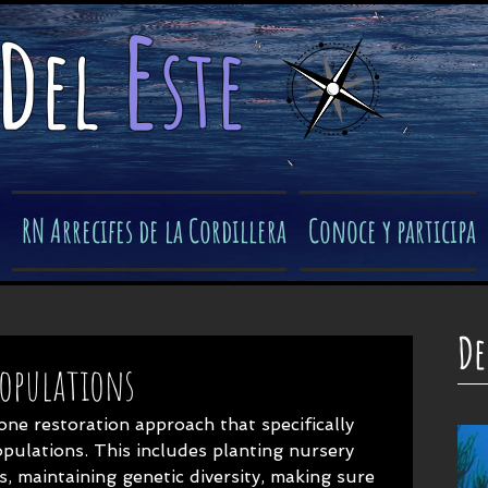
e
d
el
ste
​
RN Arrecifes de la Cordillera
Conoce y participa
De
Populations
ne restoration approach that specifically 
pulations. This includes planting nursery 
, maintaining genetic diversity, making sure 