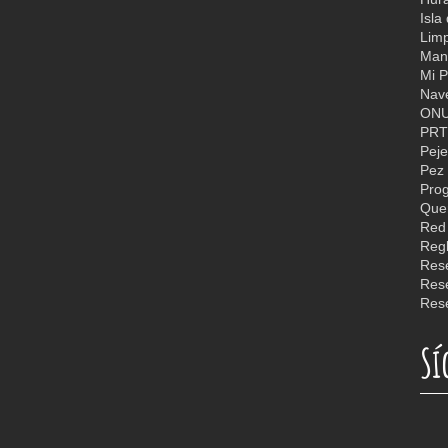
Isla
Limp
Man
Mi P
Nav
ON
PR
Peje
Pez 
Quer
Reg
Rese
Rese
Sí