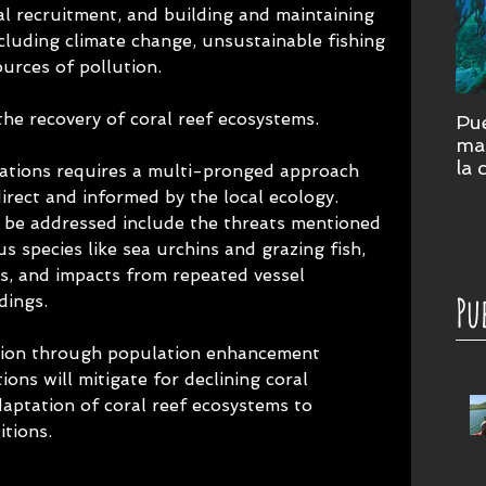
ral recruitment, and building and maintaining 
ncluding climate change, unsustainable fishing 
urces of pollution. 
 the recovery of coral reef ecosystems.
Pue
mar
la 
lations requires a multi-pronged approach 
cor
direct and informed by the local ecology. 
su
o be addressed include the threats mentioned 
s species like sea urchins and grazing fish, 
ies, and impacts from repeated vessel 
Pu
dings.
ation through population enhancement 
ons will mitigate for declining coral 
daptation of coral reef ecosystems to 
itions.