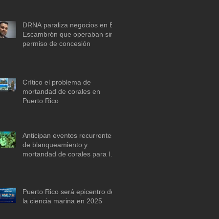
descarbonización marítima
DRNA paraliza negocios en El
Escambrón que operaban sin
permiso de concesión
Crítico el problema de
mortandad de corales en
Puerto Rico
Anticipan eventos recurrentes
de blanqueamiento y
mortandad de corales para la
década de 2030 si no se actúa
ya
Puerto Rico será epicentro de
la ciencia marina en 2025