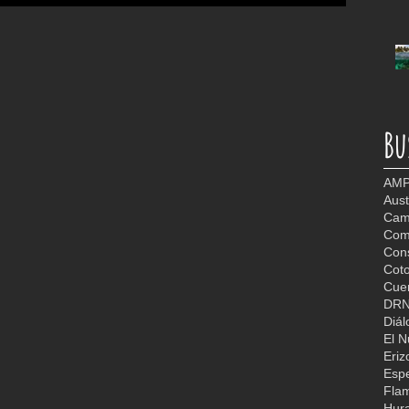
Bu
AMP
Aust
Camb
Com
Con
Coto
Cuer
DR
Diál
El 
Eriz
Espe
Fla
Hur