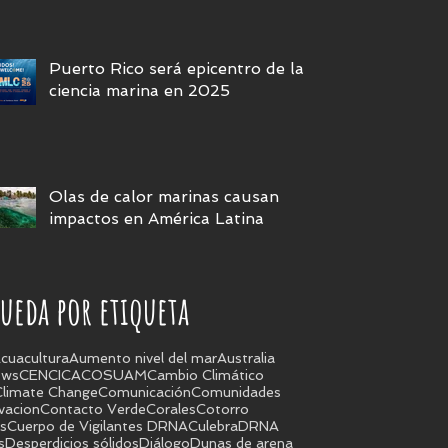
no se actúa ya
Puerto Rico será epicentro de la
ciencia marina en 2025
Olas de calor marinas causan
impactos en América Latina
ueda por etiqueta
cuacultura
Aumento nivel del mar
Australia
ews
CEN
CICA
COSUAM
Cambio Climático
Climate Change
Comunicación
Comunidades
vacion
Contacto Verde
Corales
Cotorro
s
Cuerpo de Vigilantes DRNA
Culebra
DRNA
s
Desperdicios sólidos
Diálogo
Dunas de arena