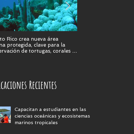
to Rico crea nueva área
Puerto Rico será epice
a protegida, clave para la
ciencia marina en 202
rvación de tortugas, corales y
eras submarinas
icaciones Recientes
Capacitan a estudiantes en las
ciencias oceánicas y ecosistemas
marinos tropicales