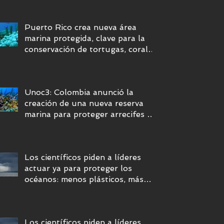
Puerto Rico crea nueva área
marina protegida, clave para la
conservación de tortugas, corales
y praderas submarinas
Unoc3: Colombia anunció la
creación de una nueva reserva
marina para proteger arrecifes de
coral en el mar Caribe
Los científicos piden a líderes
actuar ya para proteger los
océanos: menos plásticos, más
equidad y descarbonización
marítima
Los científicos piden a líderes