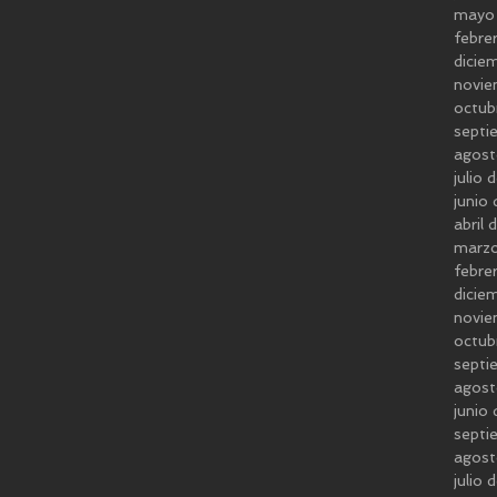
mayo
febre
dicie
novie
octub
septi
agost
julio
junio
abril
marz
febre
dicie
novie
octub
septi
agost
junio
septi
agos
julio