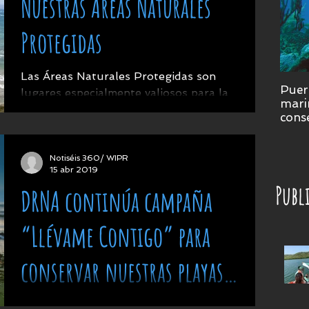
Nuestras Áreas Naturales
Protegidas
Las Áreas Naturales Protegidas son
Puer
lugares especialmente valiosos para la
marin
conservación y manejo de los recursos
conse
naturales de nuestras...
prad
Notiséis 360/ WIPR
15 abr 2019
Publ
DRNA continúa campaña
“Llévame Contigo” para
conservar nuestras playas
limpias
La secretaria de Recursos Naturales y