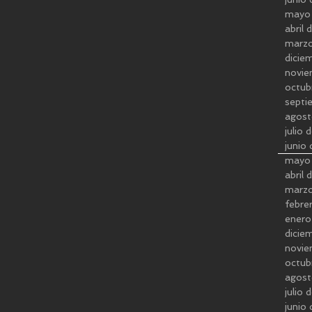
mayo
abril
marz
dicie
novie
octub
septi
agost
julio
junio
mayo
abril
marz
febre
enero
dicie
novie
octub
agost
julio
junio