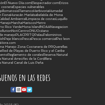
ión
El Nuevo Día.com
Elespectador.com
Erizos
 costera
Especies vulnerables
pillomatosis
Flamenco
Herbivoria
Humedal
n Fiona
Huracán María
Isabela
Isla de Mona
alidad Ambiental
Limpieza de costas
Luquillo
Manejo
Marcha
Mariscos
Metro
rto Rico Verde
Mona Island
NOAA
Navegacion
ollution
NotiCentro
ONU
Océano
 de manejo
PLAC
PRTQ
Palau
Palominitos
ish
Peje blanco
Pesca
Pesca comercial
Pez leon
aHora.com
ma Manejo Zona Costanera de PR
Querellas
je
Red de Playas de Puerto Rico y el Caribe
ento
Reglamento de corales
Reserva Natural
 Natural Arrecifes de la Cordillera
 Natural Canal de Luis Peña
guenos en las redes
 de 2025
(6)
6 entradas