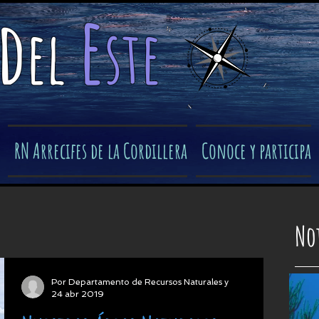
e
d
el
ste
​
RN Arrecifes de la Cordillera
Conoce y participa
Not
Por Departamento de Recursos Naturales y
24 abr 2019