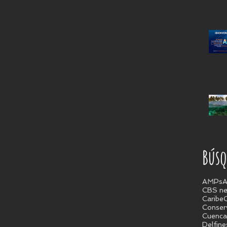
Búsq
AMPs
A
CBS n
Caribe
Conser
Cuenca
Delfine