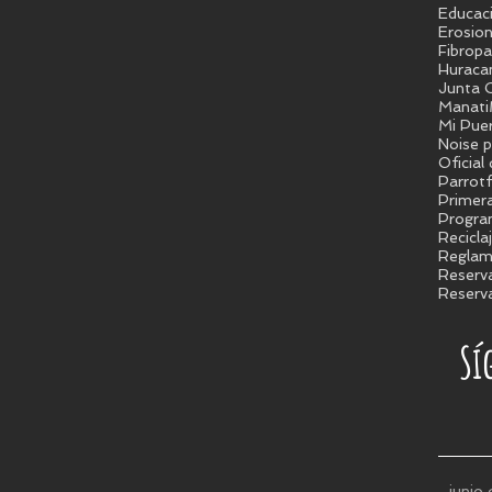
Educac
Erosion
Fibropa
Huraca
Junta C
Manati
Mi Pue
Noise p
Oficial
Parrotf
Primer
Progra
Recicla
Reglam
Reserva
Reserva
Sí
junio